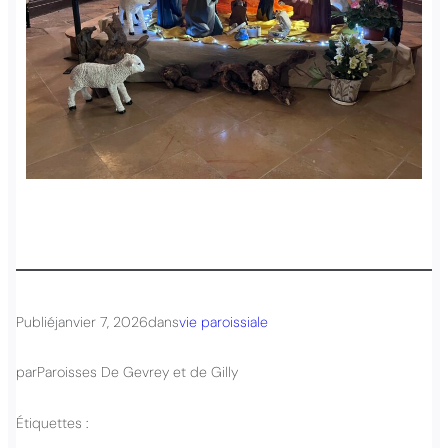
Publié
janvier 7, 2026
dans
vie paroissiale
par
Paroisses De Gevrey et de Gilly
Étiquettes :