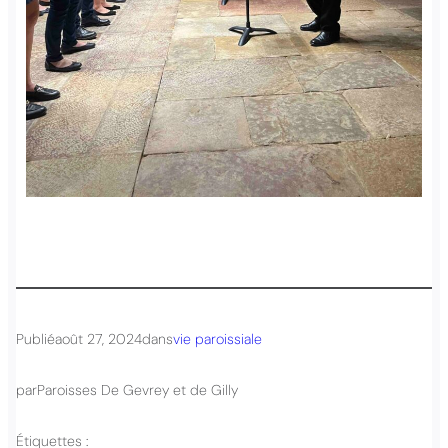
Publié
août 27, 2024
dans
vie paroissiale
par
Paroisses De Gevrey et de Gilly
Étiquettes :